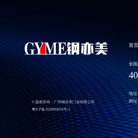
首
全国
40
地址
网址：h
© 版权所有：广州钢亦美门业有限公司
粤ICP备2020094916号-1