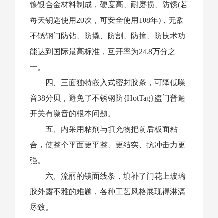
镍银合金材料制成，硬度高、耐磨损、防锈(若
每天钥匙使用20次，可安全使用108年)，无敌
不锈钢门
防钻、防撬、防割、防撞、防技术功
能达到国际最高标准，互开率为24.8万分之
一。
四、三面独特嵌入式密封胶条，可降低噪
音38分贝，避免了不锈钢防{HotTag}盗门普遍
开关有噪音的根本问题。
五、内采用粘剂与填充物把前后板面粘
合，使整个平面更平整、更结实、抗冲击力更
强。
六、流丽的镜面线条，填补了门花上玻璃
胶外露不雅的难题，各种工艺风格展现得淋漓
尽致。