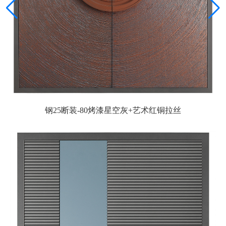
钢25断装-80烤漆星空灰+艺术红铜拉丝