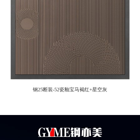
钢25断装-52瓷釉宝马褐红+星空灰